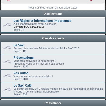
h
Nous sommes le sam. 08 août 2026, 22:08
e
Administratif
r
c
Les Règles et Informations importantes
A lire impérativement avant de poster.
h
Dernière MAJ : 24/12/2018
Sujets :
4
e
r
Zone des stands
La Sax'
Section réservée aux Adhérents du Netclub La Sax' 2016.
Sujets :
12
Présentations
Vous êtes nouveau sur notre forum ?
Présentez-vous avant tout sur cette section.
Sujets :
3170
Vos Autos
Venez nous parler de vos bolides !
Sujets :
2814
Le Sax' Café
Le bistrot du club. On y refait le monde, on parle de l'automobile en général, de
l'insolite ... bonne humeur indispensable.
Sujets :
630
L'assistance