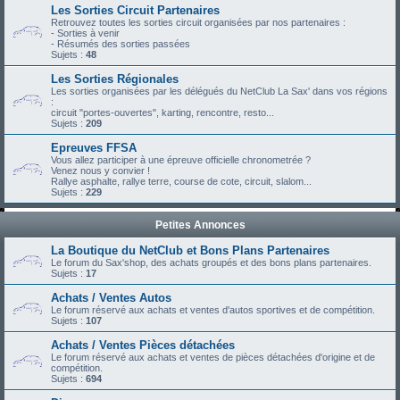
Les Sorties Circuit Partenaires
Retrouvez toutes les sorties circuit organisées par nos partenaires :
- Sorties à venir
- Résumés des sorties passées
Sujets :
48
Les Sorties Régionales
Les sorties organisées par les délégués du NetClub La Sax' dans vos régions
:
circuit "portes-ouvertes", karting, rencontre, resto...
Sujets :
209
Epreuves FFSA
Vous allez participer à une épreuve officielle chronometrée ?
Venez nous y convier !
Rallye asphalte, rallye terre, course de cote, circuit, slalom...
Sujets :
229
Petites Annonces
La Boutique du NetClub et Bons Plans Partenaires
Le forum du Sax'shop, des achats groupés et des bons plans partenaires.
Sujets :
17
Achats / Ventes Autos
Le forum réservé aux achats et ventes d'autos sportives et de compétition.
Sujets :
107
Achats / Ventes Pièces détachées
Le forum réservé aux achats et ventes de pièces détachées d'origine et de
compétition.
Sujets :
694