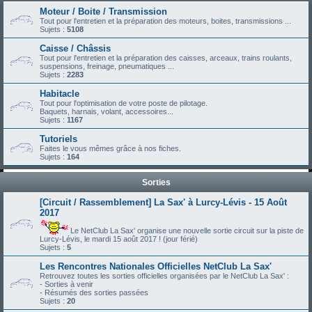
Moteur / Boite / Transmission
Tout pour l'entretien et la préparation des moteurs, boites, transmissions ...
Sujets :
5108
Caisse / Châssis
Tout pour l'entretien et la préparation des caisses, arceaux, trains roulants,
suspensions, freinage, pneumatiques ...
Sujets :
2283
Habitacle
Tout pour l'optimisation de votre poste de pilotage.
Baquets, harnais, volant, accessoires...
Sujets :
1167
Tutoriels
Faites le vous mêmes grâce à nos fiches.
Sujets :
164
Sorties
[Circuit / Rassemblement] La Sax' à Lurcy-Lévis - 15 Août
2017
Le NetClub La Sax' organise une nouvelle sortie circuit sur la piste de
Lurcy-Lévis, le mardi 15 août 2017 ! (jour férié)
Sujets :
5
Les Rencontres Nationales Officielles NetClub La Sax'
Retrouvez toutes les sorties officielles organisées par le NetClub La Sax' :
- Sorties à venir
- Résumés des sorties passées
Sujets :
20