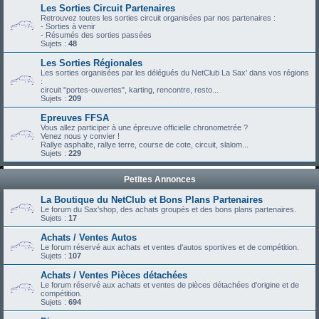
Les Sorties Circuit Partenaires
Retrouvez toutes les sorties circuit organisées par nos partenaires :
- Sorties à venir
- Résumés des sorties passées
Sujets :
48
Les Sorties Régionales
Les sorties organisées par les délégués du NetClub La Sax' dans vos régions
:
circuit "portes-ouvertes", karting, rencontre, resto...
Sujets :
209
Epreuves FFSA
Vous allez participer à une épreuve officielle chronometrée ?
Venez nous y convier !
Rallye asphalte, rallye terre, course de cote, circuit, slalom...
Sujets :
229
Petites Annonces
La Boutique du NetClub et Bons Plans Partenaires
Le forum du Sax'shop, des achats groupés et des bons plans partenaires.
Sujets :
17
Achats / Ventes Autos
Le forum réservé aux achats et ventes d'autos sportives et de compétition.
Sujets :
107
Achats / Ventes Pièces détachées
Le forum réservé aux achats et ventes de pièces détachées d'origine et de
compétition.
Sujets :
694