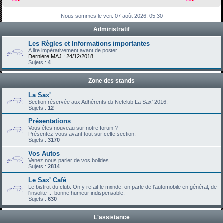
h
Nous sommes le ven. 07 août 2026, 05:30
e
Administratif
r
c
Les Règles et Informations importantes
A lire impérativement avant de poster.
h
Dernière MAJ : 24/12/2018
Sujets :
4
e
r
Zone des stands
La Sax'
Section réservée aux Adhérents du Netclub La Sax' 2016.
Sujets :
12
Présentations
Vous êtes nouveau sur notre forum ?
Présentez-vous avant tout sur cette section.
Sujets :
3170
Vos Autos
Venez nous parler de vos bolides !
Sujets :
2814
Le Sax' Café
Le bistrot du club. On y refait le monde, on parle de l'automobile en général, de
l'insolite ... bonne humeur indispensable.
Sujets :
630
L'assistance