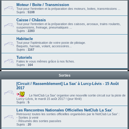
Moteur / Boite / Transmission
Tout pour l'entretien et la préparation des moteurs, boites, transmissions ...
Sujets :
5108
Caisse / Châssis
Tout pour l'entretien et la préparation des caisses, arceaux, trains roulants,
suspensions, freinage, pneumatiques ...
Sujets :
2283
Habitacle
Tout pour l'optimisation de votre poste de pilotage.
Baquets, harnais, volant, accessoires...
Sujets :
1167
Tutoriels
Faites le vous mêmes grâce à nos fiches.
Sujets :
164
Sorties
[Circuit / Rassemblement] La Sax' à Lurcy-Lévis - 15 Août
2017
Le NetClub La Sax' organise une nouvelle sortie circuit sur la piste de
Lurcy-Lévis, le mardi 15 août 2017 ! (jour férié)
Sujets :
5
Les Rencontres Nationales Officielles NetClub La Sax'
Retrouvez toutes les sorties officielles organisées par le NetClub La Sax' :
- Sorties à venir
- Résumés des sorties passées
Sujets :
20