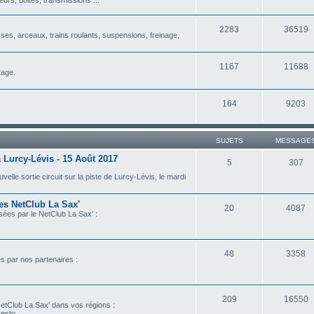
2283
36519
isses, arceaux, trains roulants, suspensions, freinage,
1167
11688
tage.
164
9203
SUJETS
MESSAGE
 Lurcy-Lévis - 15 Août 2017
5
307
lle sortie circuit sur la piste de Lurcy-Lévis, le mardi
les NetClub La Sax'
20
4087
isées par le NetClub La Sax' :
48
3358
es par nos partenaires :
209
16550
etClub La Sax' dans vos régions :
esto...