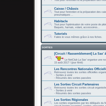
Caisse / Châssis
Tout pour l'entretien et la préparation des ca
pneumatiques ...
Habitacle
Tout pour l'optimisation de votre poste de pilo
Baquets, harnais, volant, accessoires...
Tutoriels
Faites le vous mêmes grâce à nos fiches.
SORTIES
[Circuit / Rassemblement] La Sax' à
Le NetClub La Sax' organise une nouve
15 août 2017 ! (jour férié)
Les Rencontres Nationales Officiel
Retrouvez toutes les sorties officielles organ
- Sorties à venir
- Résumés des sorties passées
Les Sorties Circuit Partenaires
Retrouvez toutes les sorties circuit organisé
- Sorties à venir
- Résumés des sorties passées
Les Sorties Régionales
Les sorties organisées par les délégués du N
circuit "portes-ouvertes", karting, rencontre, r