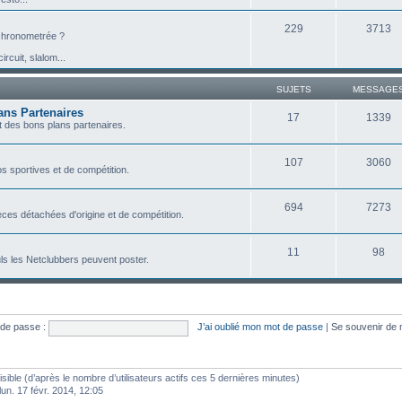
229
3713
e chronometrée ?
ircuit, slalom...
SUJETS
MESSAGE
ans Partenaires
17
1339
 des bons plans partenaires.
107
3060
s sportives et de compétition.
694
7273
ces détachées d'origine et de compétition.
11
98
ls les Netclubbers peuvent poster.
de passe :
J’ai oublié mon mot de passe
|
Se souvenir de
visible (d’après le nombre d’utilisateurs actifs ces 5 dernières minutes)
 lun. 17 févr. 2014, 12:05