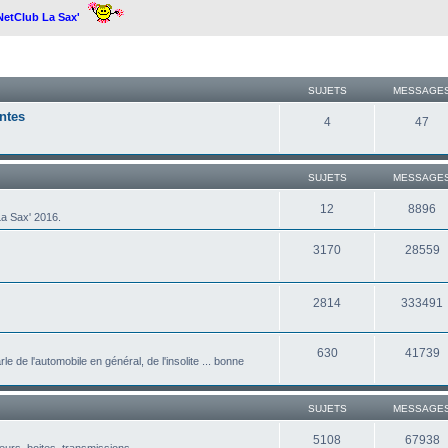
 NetClub La Sax'
SUJETS
MESSAGE
ntes
4
47
SUJETS
MESSAGE
12
8896
a Sax' 2016.
3170
28559
2814
333491
630
41739
le de l'automobile en général, de l'insolite ... bonne
SUJETS
MESSAGE
5108
67938
eurs, boites, transmissions ...