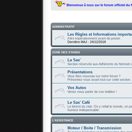
Bienvenue à tous sur le forum officiel du
ADMINISTRATIF
Les Règles et Informations importa
A lire impérativement avant de poster.
Dernière MAJ : 24/12/2018
ZONE DES STANDS
La Sax'
Section réservée aux Adhérents du Netclub L
Présentations
Vous êtes nouveau sur notre forum ?
Présentez-vous avant tout sur cette section.
Vos Autos
Venez nous parler de vos bolides !
Le Sax' Café
Le bistrot du club. On y refait le monde, on par
humeur indispensable.
L'ASSISTANCE
Moteur / Boite / Transmission
Tout pour l'entretien et la préparation des mot