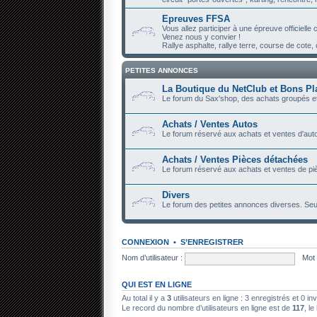
Epreuves FFSA
Vous allez participer à une épreuve officiell
Venez nous y convier !
Rallye asphalte, rallye terre, course de cote, c
PETITES ANNONCES
La Boutique du NetClub et Bons Pl
Le forum du Sax'shop, des achats groupés et
Achats / Ventes Autos
Le forum réservé aux achats et ventes d'auto
Achats / Ventes Pièces détachées
Le forum réservé aux achats et ventes de piè
Divers
Le forum des petites annonces diverses. Seu
CONNEXION
•
S’ENREGISTRER
Nom d’utilisateur :
Mot 
QUI EST EN LIGNE
Au total il y a
3
utilisateurs en ligne : 3 enregistrés et 0 in
Le record du nombre d’utilisateurs en ligne est de
117
, le