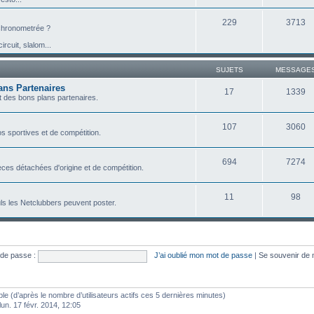
229
3713
e chronometrée ?
ircuit, slalom...
SUJETS
MESSAGE
ans Partenaires
17
1339
 des bons plans partenaires.
107
3060
s sportives et de compétition.
694
7274
ces détachées d'origine et de compétition.
11
98
ls les Netclubbers peuvent poster.
de passe :
J’ai oublié mon mot de passe
|
Se souvenir de
sible (d’après le nombre d’utilisateurs actifs ces 5 dernières minutes)
 lun. 17 févr. 2014, 12:05