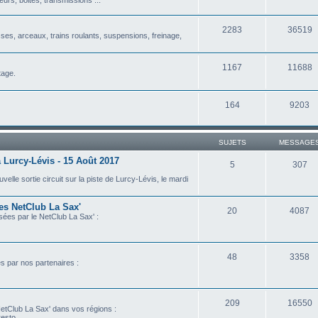
2283
36519
isses, arceaux, trains roulants, suspensions, freinage,
1167
11688
tage.
164
9203
SUJETS
MESSAGE
 Lurcy-Lévis - 15 Août 2017
5
307
lle sortie circuit sur la piste de Lurcy-Lévis, le mardi
les NetClub La Sax'
20
4087
isées par le NetClub La Sax' :
48
3358
es par nos partenaires :
209
16550
etClub La Sax' dans vos régions :
esto...