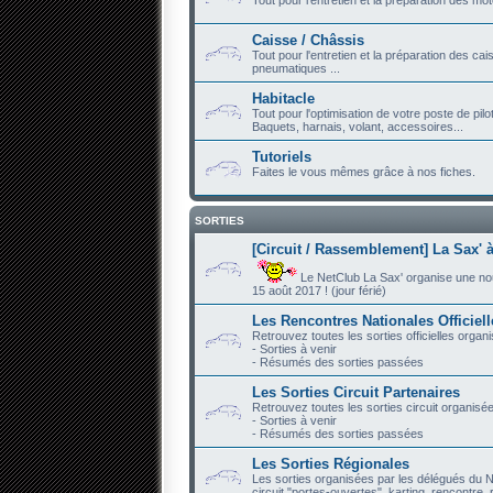
Caisse / Châssis
Tout pour l'entretien et la préparation des ca
pneumatiques ...
Habitacle
Tout pour l'optimisation de votre poste de pilo
Baquets, harnais, volant, accessoires...
Tutoriels
Faites le vous mêmes grâce à nos fiches.
SORTIES
[Circuit / Rassemblement] La Sax' à
Le NetClub La Sax' organise une nouve
15 août 2017 ! (jour férié)
Les Rencontres Nationales Officiel
Retrouvez toutes les sorties officielles organ
- Sorties à venir
- Résumés des sorties passées
Les Sorties Circuit Partenaires
Retrouvez toutes les sorties circuit organisé
- Sorties à venir
- Résumés des sorties passées
Les Sorties Régionales
Les sorties organisées par les délégués du N
circuit "portes-ouvertes", karting, rencontre, r