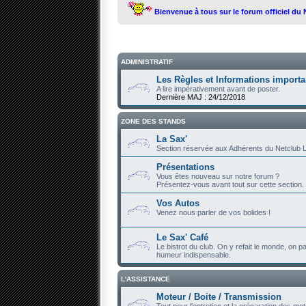
Bienvenue à tous sur le forum officiel du
ADMINISTRATIF
Les Règles et Informations importa
A lire impérativement avant de poster.
Dernière MAJ : 24/12/2018
ZONE DES STANDS
La Sax'
Section réservée aux Adhérents du Netclub L
Présentations
Vous êtes nouveau sur notre forum ?
Présentez-vous avant tout sur cette section.
Vos Autos
Venez nous parler de vos bolides !
Le Sax' Café
Le bistrot du club. On y refait le monde, on par
humeur indispensable.
L'ASSISTANCE
Moteur / Boite / Transmission
Tout pour l'entretien et la préparation des mot