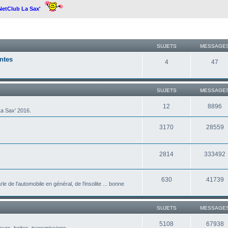
 NetClub La Sax'
SUJETS
MESSAGE
ntes
4
47
SUJETS
MESSAGE
12
8896
a Sax' 2016.
3170
28559
2814
333492
630
41739
le de l'automobile en général, de l'insolite ... bonne
SUJETS
MESSAGE
5108
67938
eurs, boites, transmissions ...