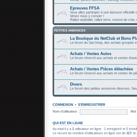
Epreuves FFSA
Vous allez participer à une épreuve officiell
Venez nous y convier !
Rallye asphalte, rallye terre, course de cote, c
PETITES ANNONCES
La Boutique du NetClub et Bons Pl
Le forum du Sax'shop, des achats groupés et
Achats / Ventes Autos
Le forum réservé aux achats et ventes d'auto
Achats / Ventes Pièces détachées
Le forum réservé aux achats et ventes de piè
Divers
Le forum des petites annonces diverses. Seu
CONNEXION
•
S’ENREGISTRER
Nom d’utilisateur :
Mot 
QUI EST EN LIGNE
Au total il y a
1
utilisateur en ligne : 1 enregistré et 0 invi
Le record du nombre d’utilisateurs en ligne est de
117
, le