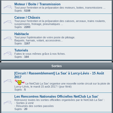
Moteur / Boite / Transmission
Tout pour l'entretien et la préparation des moteurs, boites, transmissions ...
Sujets :
5108
Caisse / Châssis
Tout pour l'entretien et la préparation des caisses, arceaux, trains roulants,
suspensions, freinage, pneumatiques ...
Sujets :
2283
Habitacle
Tout pour l'optimisation de votre poste de pilotage.
Baquets, harnais, volant, accessoires...
Sujets :
1167
Tutoriels
Faites le vous mêmes grâce à nos fiches.
Sujets :
164
Sorties
[Circuit / Rassemblement] La Sax' à Lurcy-Lévis - 15 Août
2017
Le NetClub La Sax' organise une nouvelle sortie circuit sur la piste de
Lurcy-Lévis, le mardi 15 août 2017 ! (jour férié)
Sujets :
5
Les Rencontres Nationales Officielles NetClub La Sax'
Retrouvez toutes les sorties officielles organisées par le NetClub La Sax' :
- Sorties à venir
- Résumés des sorties passées
Sujets :
20