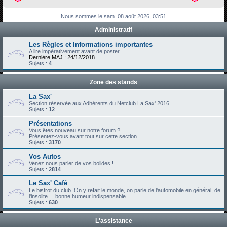
h
Nous sommes le sam. 08 août 2026, 03:51
e
Administratif
r
c
Les Règles et Informations importantes
A lire impérativement avant de poster.
h
Dernière MAJ : 24/12/2018
Sujets :
4
e
r
Zone des stands
La Sax'
Section réservée aux Adhérents du Netclub La Sax' 2016.
Sujets :
12
Présentations
Vous êtes nouveau sur notre forum ?
Présentez-vous avant tout sur cette section.
Sujets :
3170
Vos Autos
Venez nous parler de vos bolides !
Sujets :
2814
Le Sax' Café
Le bistrot du club. On y refait le monde, on parle de l'automobile en général, de
l'insolite ... bonne humeur indispensable.
Sujets :
630
L'assistance