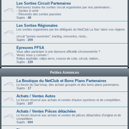
Les Sorties Circuit Partenaires
Retrouvez toutes les sorties circuit organisées par nos partenaires :
- Sorties à venir
- Résumés des sorties passées
Sujets :
48
Les Sorties Régionales
Les sorties organisées par les délégués du NetClub La Sax' dans vos régions
:
circuit "portes-ouvertes", karting, rencontre, resto...
Sujets :
209
Epreuves FFSA
Vous allez participer à une épreuve officielle chronometrée ?
Venez nous y convier !
Rallye asphalte, rallye terre, course de cote, circuit, slalom...
Sujets :
229
Petites Annonces
La Boutique du NetClub et Bons Plans Partenaires
Le forum du Sax'shop, des achats groupés et des bons plans partenaires.
Sujets :
17
Achats / Ventes Autos
Le forum réservé aux achats et ventes d'autos sportives et de compétition.
Sujets :
107
Achats / Ventes Pièces détachées
Le forum réservé aux achats et ventes de pièces détachées d'origine et de
compétition.
Sujets :
694