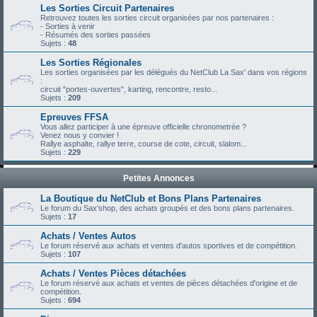
Les Sorties Circuit Partenaires
Retrouvez toutes les sorties circuit organisées par nos partenaires :
- Sorties à venir
- Résumés des sorties passées
Sujets :
48
Les Sorties Régionales
Les sorties organisées par les délégués du NetClub La Sax' dans vos régions
:
circuit "portes-ouvertes", karting, rencontre, resto...
Sujets :
209
Epreuves FFSA
Vous allez participer à une épreuve officielle chronometrée ?
Venez nous y convier !
Rallye asphalte, rallye terre, course de cote, circuit, slalom...
Sujets :
229
Petites Annonces
La Boutique du NetClub et Bons Plans Partenaires
Le forum du Sax'shop, des achats groupés et des bons plans partenaires.
Sujets :
17
Achats / Ventes Autos
Le forum réservé aux achats et ventes d'autos sportives et de compétition.
Sujets :
107
Achats / Ventes Pièces détachées
Le forum réservé aux achats et ventes de pièces détachées d'origine et de
compétition.
Sujets :
694