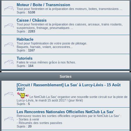
Moteur / Boite / Transmission
Tout pour l'entretien et la préparation des moteurs, boites, transmissions ...
Sujets :
5108
Caisse / Châssis
Tout pour l'entretien et la préparation des caisses, arceaux, trains roulants,
suspensions, freinage, pneumatiques ...
Sujets :
2283
Habitacle
Tout pour l'optimisation de votre poste de pilotage.
Baquets, harnais, volant, accessoires...
Sujets :
1167
Tutoriels
Faites le vous mêmes grâce à nos fiches.
Sujets :
164
Sorties
[Circuit / Rassemblement] La Sax' à Lurcy-Lévis - 15 Août
2017
Le NetClub La Sax' organise une nouvelle sortie circuit sur la piste de
Lurcy-Lévis, le mardi 15 août 2017 ! (jour férié)
Sujets :
5
Les Rencontres Nationales Officielles NetClub La Sax'
Retrouvez toutes les sorties officielles organisées par le NetClub La Sax' :
- Sorties à venir
- Résumés des sorties passées
Sujets :
20