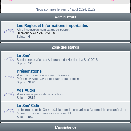
h
Nous sommes le ven. 07 août 2026, 11:22
e
Administratif
r
c
Les Règles et Informations importantes
A lire impérativement avant de poster.
h
Dernière MAJ : 24/12/2018
Sujets :
4
e
r
Zone des stands
La Sax'
Section réservée aux Adhérents du Netclub La Sax' 2016.
Sujets :
12
Présentations
Vous êtes nouveau sur notre forum ?
Présentez-vous avant tout sur cette section.
Sujets :
3170
Vos Autos
Venez nous parler de vos bolides !
Sujets :
2814
Le Sax' Café
Le bistrot du club. On y refait le monde, on parle de l'automobile en général, de
l'insolite ... bonne humeur indispensable.
Sujets :
630
L'assistance