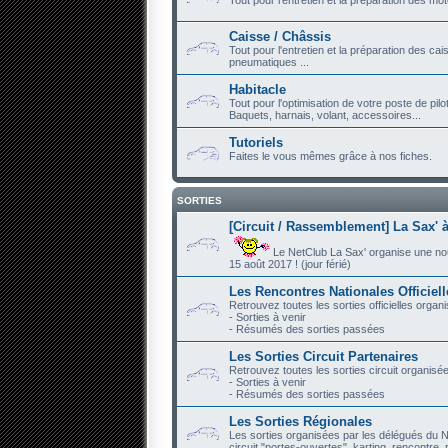
Caisse / Châssis
Tout pour l'entretien et la préparation des ca
pneumatiques ...
Habitacle
Tout pour l'optimisation de votre poste de pilo
Baquets, harnais, volant, accessoires...
Tutoriels
Faites le vous mêmes grâce à nos fiches.
SORTIES
[Circuit / Rassemblement] La Sax' à
Le NetClub La Sax' organise une nouve
15 août 2017 ! (jour férié)
Les Rencontres Nationales Officiel
Retrouvez toutes les sorties officielles organ
- Sorties à venir
- Résumés des sorties passées
Les Sorties Circuit Partenaires
Retrouvez toutes les sorties circuit organisé
- Sorties à venir
- Résumés des sorties passées
Les Sorties Régionales
Les sorties organisées par les délégués du N
circuit "portes-ouvertes", karting, rencontre, r