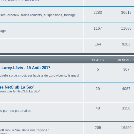
2283
36519
isses, arceaux, trains roulants, suspensions, freinage,
1167
11688
tage.
164
9203
SUJETS
MESSAGE
 Lurcy-Lévis - 15 Août 2017
5
307
lle sortie circuit sur la piste de Lurcy-Lévis, le mardi
les NetClub La Sax'
20
4087
isées par le NetClub La Sax' :
48
3358
es par nos partenaires :
209
16550
etClub La Sax' dans vos régions :
esto...