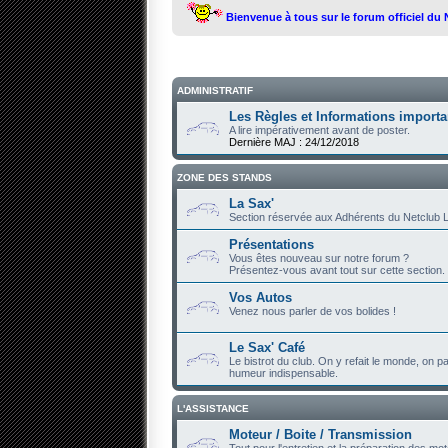
Bienvenue à tous sur le forum officiel du
ADMINISTRATIF
Les Règles et Informations importa
A lire impérativement avant de poster.
Dernière MAJ : 24/12/2018
ZONE DES STANDS
La Sax'
Section réservée aux Adhérents du Netclub L
Présentations
Vous êtes nouveau sur notre forum ?
Présentez-vous avant tout sur cette section.
Vos Autos
Venez nous parler de vos bolides !
Le Sax' Café
Le bistrot du club. On y refait le monde, on par
humeur indispensable.
L'ASSISTANCE
Moteur / Boite / Transmission
Tout pour l'entretien et la préparation des mot