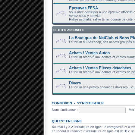
Epreuves FFSA
Vous allez participer à une épreuve officiell
Venez nous y convier !
Rallye asphalte, rallye terre, course de cote, c
PETITES ANNONCES
La Boutique du NetClub et Bons Pl
Le forum du Sax'shop, des achats groupés et
Achats / Ventes Autos
Le forum réservé aux achats et ventes d'auto
Achats / Ventes Pièces détachées
Le forum réservé aux achats et ventes de piè
Divers
Le forum des petites annonces diverses. Seu
CONNEXION
•
S’ENREGISTRER
Nom d’utilisateur :
Mot 
QUI EST EN LIGNE
Au total il y a
2
utilisateurs en ligne : 2 enregistrés et 0 in
Le record du nombre d’utilisateurs en ligne est de
117
, le