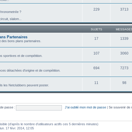
229
3713
e chronometrée ?
ircuit, slalom...
SUJETS
MESSAGE
ans Partenaires
17
1339
 des bons plans partenaires.
107
3060
s sportives et de compétition.
694
7273
ces détachées d'origine et de compétition.
11
98
ls les Netclubbers peuvent poster.
de passe :
J’ai oublié mon mot de passe
|
Se souvenir de
visible (d’après le nombre d’utilisateurs actifs ces 5 dernières minutes)
 lun. 17 févr. 2014, 12:05