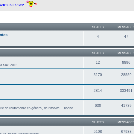
 NetClub La Sax'
SUJETS
MESSAGE
ntes
4
47
SUJETS
MESSAGE
12
8896
a Sax' 2016.
3170
28559
2814
333491
630
41739
le de l'automobile en général, de l'insolite ... bonne
SUJETS
MESSAGE
5108
67938
eurs, boites, transmissions ...