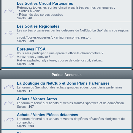
Les Sorties Circuit Partenaires
Retrouvez toutes les sorties circuit organisées par nos partenaires :
- Sorties à venir
- Résumés des sorties passées
Sujets :
48
Les Sorties Régionales
Les sorties organisées par les délégués du NetClub La Sax' dans vos régions
:
circuit "portes-ouvertes", karting, rencontre, resto...
Sujets :
209
Epreuves FFSA
Vous allez participer à une épreuve officielle chronometrée ?
Venez nous y convier !
Rallye asphalte, rallye terre, course de cote, circuit, slalom...
Sujets :
229
Petites Annonces
La Boutique du NetClub et Bons Plans Partenaires
Le forum du Sax'shop, des achats groupés et des bons plans partenaires.
Sujets :
17
Achats / Ventes Autos
Le forum réservé aux achats et ventes d'autos sportives et de compétition.
Sujets :
107
Achats / Ventes Pièces détachées
Le forum réservé aux achats et ventes de pièces détachées d'origine et de
compétition.
Sujets :
694