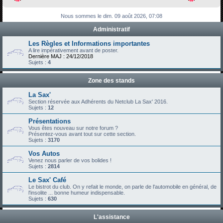
h
Nous sommes le dim. 09 août 2026, 07:08
e
Administratif
r
c
Les Règles et Informations importantes
A lire impérativement avant de poster.
h
Dernière MAJ : 24/12/2018
Sujets :
4
e
r
Zone des stands
La Sax'
Section réservée aux Adhérents du Netclub La Sax' 2016.
Sujets :
12
Présentations
Vous êtes nouveau sur notre forum ?
Présentez-vous avant tout sur cette section.
Sujets :
3170
Vos Autos
Venez nous parler de vos bolides !
Sujets :
2814
Le Sax' Café
Le bistrot du club. On y refait le monde, on parle de l'automobile en général, de
l'insolite ... bonne humeur indispensable.
Sujets :
630
L'assistance