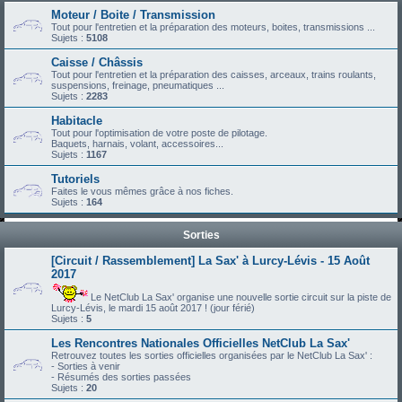
Moteur / Boite / Transmission
Tout pour l'entretien et la préparation des moteurs, boites, transmissions ...
Sujets :
5108
Caisse / Châssis
Tout pour l'entretien et la préparation des caisses, arceaux, trains roulants,
suspensions, freinage, pneumatiques ...
Sujets :
2283
Habitacle
Tout pour l'optimisation de votre poste de pilotage.
Baquets, harnais, volant, accessoires...
Sujets :
1167
Tutoriels
Faites le vous mêmes grâce à nos fiches.
Sujets :
164
Sorties
[Circuit / Rassemblement] La Sax' à Lurcy-Lévis - 15 Août
2017
Le NetClub La Sax' organise une nouvelle sortie circuit sur la piste de
Lurcy-Lévis, le mardi 15 août 2017 ! (jour férié)
Sujets :
5
Les Rencontres Nationales Officielles NetClub La Sax'
Retrouvez toutes les sorties officielles organisées par le NetClub La Sax' :
- Sorties à venir
- Résumés des sorties passées
Sujets :
20