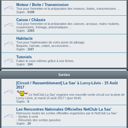
Moteur / Boite / Transmission
Tout pour l'entretien et la préparation des moteurs, boites, transmissions ...
Sujets :
5108
Caisse / Châssis
Tout pour l'entretien et la préparation des caisses, arceaux, trains roulants,
suspensions, freinage, pneumatiques ...
Sujets :
2283
Habitacle
Tout pour l'optimisation de votre poste de pilotage.
Baquets, harnais, volant, accessoires...
Sujets :
1167
Tutoriels
Faites le vous mêmes grâce à nos fiches.
Sujets :
164
Sorties
[Circuit / Rassemblement] La Sax' à Lurcy-Lévis - 15 Août
2017
Le NetClub La Sax' organise une nouvelle sortie circuit sur la piste de
Lurcy-Lévis, le mardi 15 août 2017 ! (jour férié)
Sujets :
5
Les Rencontres Nationales Officielles NetClub La Sax'
Retrouvez toutes les sorties officielles organisées par le NetClub La Sax' :
- Sorties à venir
- Résumés des sorties passées
Sujets :
20