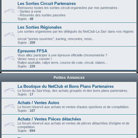
Les Sorties Circuit Partenaires
Retrouvez toutes les sorties circuit organisées par nos partenaires :
- Sorties à venir
- Résumés des sorties passées
Sujets :
48
Les Sorties Régionales
Les sorties organisées par les délégués du NetClub La Sax' dans vos régions
:
circuit "portes-ouvertes", karting, rencontre, resto...
Sujets :
209
Epreuves FFSA
Vous allez participer à une épreuve officielle chronometrée ?
Venez nous y convier !
Rallye asphalte, rallye terre, course de cote, circuit, slalom...
Sujets :
229
Petites Annonces
La Boutique du NetClub et Bons Plans Partenaires
Le forum du Sax'shop, des achats groupés et des bons plans partenaires.
Sujets :
17
Achats / Ventes Autos
Le forum réservé aux achats et ventes d'autos sportives et de compétition.
Sujets :
107
Achats / Ventes Pièces détachées
Le forum réservé aux achats et ventes de pièces détachées d'origine et de
compétition.
Sujets :
694