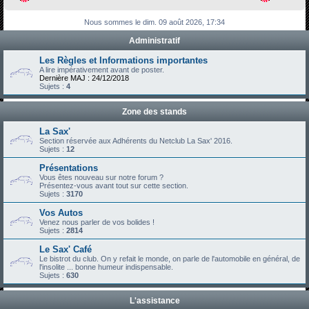
h
Nous sommes le dim. 09 août 2026, 17:34
e
Administratif
r
c
Les Règles et Informations importantes
A lire impérativement avant de poster.
h
Dernière MAJ : 24/12/2018
Sujets :
4
e
r
Zone des stands
La Sax'
Section réservée aux Adhérents du Netclub La Sax' 2016.
Sujets :
12
Présentations
Vous êtes nouveau sur notre forum ?
Présentez-vous avant tout sur cette section.
Sujets :
3170
Vos Autos
Venez nous parler de vos bolides !
Sujets :
2814
Le Sax' Café
Le bistrot du club. On y refait le monde, on parle de l'automobile en général, de
l'insolite ... bonne humeur indispensable.
Sujets :
630
L'assistance