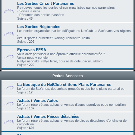
Les Sorties Circuit Partenaires
Retrouvez toutes les sorties circuit organisées par nos partenaires :
- Sorties à venir
- Résumés des sorties passées
Sujets :
48
Les Sorties Régionales
Les sorties organisées par les délégués du NetClub La Sax' dans vos régions
:
circuit "portes-ouvertes", karting, rencontre, resto...
Sujets :
209
Epreuves FFSA
Vous allez participer à une épreuve officielle chronometrée ?
Venez nous y convier !
Rallye asphalte, rallye terre, course de cote, circuit, slalom...
Sujets :
229
Petites Annonces
La Boutique du NetClub et Bons Plans Partenaires
Le forum du Sax'shop, des achats groupés et des bons plans partenaires.
Sujets :
17
Achats / Ventes Autos
Le forum réservé aux achats et ventes d'autos sportives et de compétition.
Sujets :
107
Achats / Ventes Pièces détachées
Le forum réservé aux achats et ventes de pièces détachées d'origine et de
compétition.
Sujets :
694