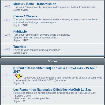
Moteur / Boite / Transmission
Tout pour l'entretien et la préparation des moteurs, boites, transmissions ...
Sujets :
5108
Caisse / Châssis
Tout pour l'entretien et la préparation des caisses, arceaux, trains roulants,
suspensions, freinage, pneumatiques ...
Sujets :
2283
Habitacle
Tout pour l'optimisation de votre poste de pilotage.
Baquets, harnais, volant, accessoires...
Sujets :
1167
Tutoriels
Faites le vous mêmes grâce à nos fiches.
Sujets :
164
Sorties
[Circuit / Rassemblement] La Sax' à Lurcy-Lévis - 15 Août
2017
Le NetClub La Sax' organise une nouvelle sortie circuit sur la piste de
Lurcy-Lévis, le mardi 15 août 2017 ! (jour férié)
Sujets :
5
Les Rencontres Nationales Officielles NetClub La Sax'
Retrouvez toutes les sorties officielles organisées par le NetClub La Sax' :
- Sorties à venir
- Résumés des sorties passées
Sujets :
20