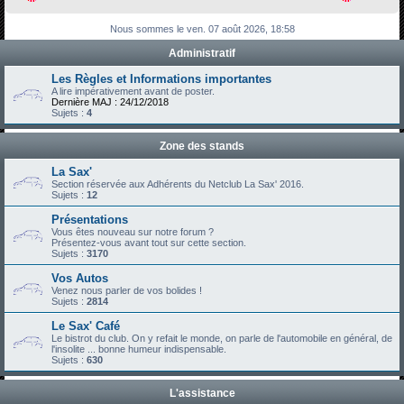
h
Nous sommes le ven. 07 août 2026, 18:58
e
Administratif
r
c
Les Règles et Informations importantes
A lire impérativement avant de poster.
h
Dernière MAJ : 24/12/2018
Sujets :
4
e
r
Zone des stands
La Sax'
Section réservée aux Adhérents du Netclub La Sax' 2016.
Sujets :
12
Présentations
Vous êtes nouveau sur notre forum ?
Présentez-vous avant tout sur cette section.
Sujets :
3170
Vos Autos
Venez nous parler de vos bolides !
Sujets :
2814
Le Sax' Café
Le bistrot du club. On y refait le monde, on parle de l'automobile en général, de
l'insolite ... bonne humeur indispensable.
Sujets :
630
L'assistance