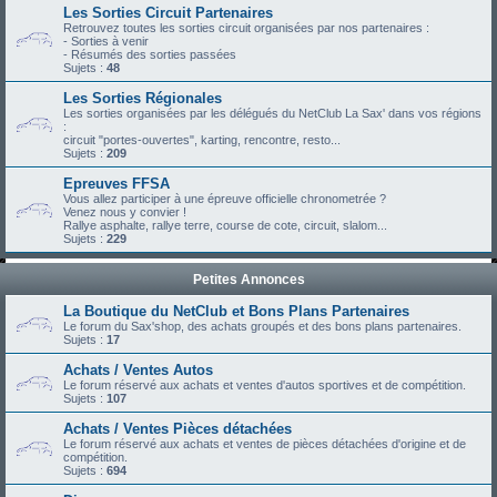
Les Sorties Circuit Partenaires
Retrouvez toutes les sorties circuit organisées par nos partenaires :
- Sorties à venir
- Résumés des sorties passées
Sujets :
48
Les Sorties Régionales
Les sorties organisées par les délégués du NetClub La Sax' dans vos régions
:
circuit "portes-ouvertes", karting, rencontre, resto...
Sujets :
209
Epreuves FFSA
Vous allez participer à une épreuve officielle chronometrée ?
Venez nous y convier !
Rallye asphalte, rallye terre, course de cote, circuit, slalom...
Sujets :
229
Petites Annonces
La Boutique du NetClub et Bons Plans Partenaires
Le forum du Sax'shop, des achats groupés et des bons plans partenaires.
Sujets :
17
Achats / Ventes Autos
Le forum réservé aux achats et ventes d'autos sportives et de compétition.
Sujets :
107
Achats / Ventes Pièces détachées
Le forum réservé aux achats et ventes de pièces détachées d'origine et de
compétition.
Sujets :
694