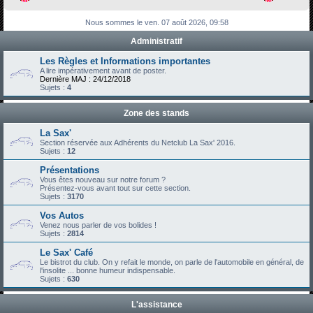
h
Nous sommes le ven. 07 août 2026, 09:58
e
Administratif
r
c
Les Règles et Informations importantes
A lire impérativement avant de poster.
h
Dernière MAJ : 24/12/2018
Sujets :
4
e
r
Zone des stands
La Sax'
Section réservée aux Adhérents du Netclub La Sax' 2016.
Sujets :
12
Présentations
Vous êtes nouveau sur notre forum ?
Présentez-vous avant tout sur cette section.
Sujets :
3170
Vos Autos
Venez nous parler de vos bolides !
Sujets :
2814
Le Sax' Café
Le bistrot du club. On y refait le monde, on parle de l'automobile en général, de
l'insolite ... bonne humeur indispensable.
Sujets :
630
L'assistance