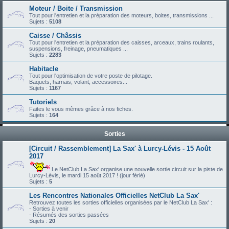
Moteur / Boite / Transmission
Tout pour l'entretien et la préparation des moteurs, boites, transmissions ...
Sujets :
5108
Caisse / Châssis
Tout pour l'entretien et la préparation des caisses, arceaux, trains roulants,
suspensions, freinage, pneumatiques ...
Sujets :
2283
Habitacle
Tout pour l'optimisation de votre poste de pilotage.
Baquets, harnais, volant, accessoires...
Sujets :
1167
Tutoriels
Faites le vous mêmes grâce à nos fiches.
Sujets :
164
Sorties
[Circuit / Rassemblement] La Sax' à Lurcy-Lévis - 15 Août
2017
Le NetClub La Sax' organise une nouvelle sortie circuit sur la piste de
Lurcy-Lévis, le mardi 15 août 2017 ! (jour férié)
Sujets :
5
Les Rencontres Nationales Officielles NetClub La Sax'
Retrouvez toutes les sorties officielles organisées par le NetClub La Sax' :
- Sorties à venir
- Résumés des sorties passées
Sujets :
20