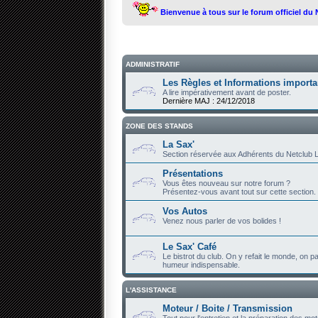
Bienvenue à tous sur le forum officiel du
ADMINISTRATIF
Les Règles et Informations importa
A lire impérativement avant de poster.
Dernière MAJ : 24/12/2018
ZONE DES STANDS
La Sax'
Section réservée aux Adhérents du Netclub L
Présentations
Vous êtes nouveau sur notre forum ?
Présentez-vous avant tout sur cette section.
Vos Autos
Venez nous parler de vos bolides !
Le Sax' Café
Le bistrot du club. On y refait le monde, on par
humeur indispensable.
L'ASSISTANCE
Moteur / Boite / Transmission
Tout pour l'entretien et la préparation des mot