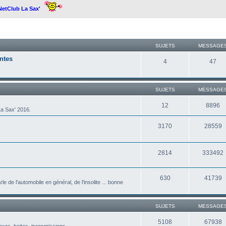
 NetClub La Sax'
SUJETS
MESSAGE
ntes
4
47
SUJETS
MESSAGE
12
8896
a Sax' 2016.
3170
28559
2814
333492
630
41739
le de l'automobile en général, de l'insolite ... bonne
SUJETS
MESSAGE
5108
67938
eurs, boites, transmissions ...