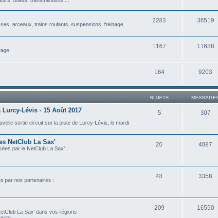
2283
36519
isses, arceaux, trains roulants, suspensions, freinage,
1167
11688
tage.
164
9203
SUJETS
MESSAGE
 Lurcy-Lévis - 15 Août 2017
5
307
lle sortie circuit sur la piste de Lurcy-Lévis, le mardi
les NetClub La Sax'
20
4087
isées par le NetClub La Sax' :
48
3358
es par nos partenaires :
209
16550
etClub La Sax' dans vos régions :
esto...