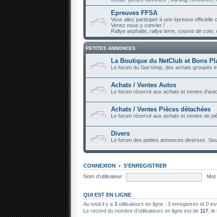
Epreuves FFSA
Vous allez participer à une épreuve officiell
Venez nous y convier !
Rallye asphalte, rallye terre, course de cote, c
PETITES ANNONCES
La Boutique du NetClub et Bons Pl
Le forum du Sax'shop, des achats groupés et
Achats / Ventes Autos
Le forum réservé aux achats et ventes d'auto
Achats / Ventes Pièces détachées
Le forum réservé aux achats et ventes de piè
Divers
Le forum des petites annonces diverses. Seu
CONNEXION
•
S’ENREGISTRER
Nom d’utilisateur :
Mot 
QUI EST EN LIGNE
Au total il y a
3
utilisateurs en ligne : 3 enregistrés et 0 in
Le record du nombre d’utilisateurs en ligne est de
117
, le