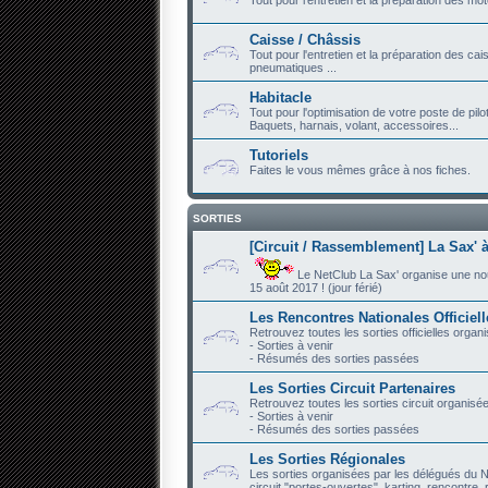
Caisse / Châssis
Tout pour l'entretien et la préparation des ca
pneumatiques ...
Habitacle
Tout pour l'optimisation de votre poste de pilo
Baquets, harnais, volant, accessoires...
Tutoriels
Faites le vous mêmes grâce à nos fiches.
SORTIES
[Circuit / Rassemblement] La Sax' à
Le NetClub La Sax' organise une nouve
15 août 2017 ! (jour férié)
Les Rencontres Nationales Officiel
Retrouvez toutes les sorties officielles organ
- Sorties à venir
- Résumés des sorties passées
Les Sorties Circuit Partenaires
Retrouvez toutes les sorties circuit organisé
- Sorties à venir
- Résumés des sorties passées
Les Sorties Régionales
Les sorties organisées par les délégués du N
circuit "portes-ouvertes", karting, rencontre, r