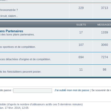
229
3713
e chronometrée ?
ircuit, slalom...
SUJETS
MESSAGE
ans Partenaires
17
1339
 des bons plans partenaires.
107
3060
s sportives et de compétition.
694
7274
ces détachées d'origine et de compétition.
11
98
ls les Netclubbers peuvent poster.
de passe :
J’ai oublié mon mot de passe
|
Se souvenir de
visible (d’après le nombre d’utilisateurs actifs ces 5 dernières minutes)
 lun. 17 févr. 2014, 12:05