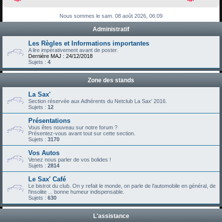
h
Nous sommes le sam. 08 août 2026, 06:09
e
Administratif
r
c
Les Règles et Informations importantes
A lire impérativement avant de poster.
h
Dernière MAJ : 24/12/2018
Sujets :
4
e
r
Zone des stands
La Sax'
Section réservée aux Adhérents du Netclub La Sax' 2016.
Sujets :
12
Présentations
Vous êtes nouveau sur notre forum ?
Présentez-vous avant tout sur cette section.
Sujets :
3170
Vos Autos
Venez nous parler de vos bolides !
Sujets :
2814
Le Sax' Café
Le bistrot du club. On y refait le monde, on parle de l'automobile en général, de
l'insolite ... bonne humeur indispensable.
Sujets :
630
L'assistance