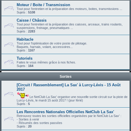
Moteur / Boite / Transmission
Tout pour l'entretien et la préparation des moteurs, boites, transmissions ...
Sujets :
5108
Caisse / Châssis
Tout pour l'entretien et la préparation des caisses, arceaux, trains roulants,
suspensions, freinage, pneumatiques ...
Sujets :
2283
Habitacle
Tout pour l'optimisation de votre poste de pilotage.
Baquets, harnais, volant, accessoires...
Sujets :
1167
Tutoriels
Faites le vous mêmes grâce à nos fiches.
Sujets :
164
Sorties
[Circuit / Rassemblement] La Sax' à Lurcy-Lévis - 15 Août
2017
Le NetClub La Sax' organise une nouvelle sortie circuit sur la piste de
Lurcy-Lévis, le mardi 15 août 2017 ! (jour férié)
Sujets :
5
Les Rencontres Nationales Officielles NetClub La Sax'
Retrouvez toutes les sorties officielles organisées par le NetClub La Sax' :
- Sorties à venir
- Résumés des sorties passées
Sujets :
20