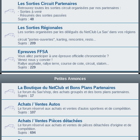
Les Sorties Circuit Partenaires
Retrouvez toutes les sorties circuit organisées par nos partenaires :
- Sorties à venir
- Résumés des sorties passées
Sujets :
48
Les Sorties Régionales
Les sorties organisées par les délégués du NetClub La Sax' dans vos régions
:
circuit "portes-ouvertes", karting, rencontre, resto...
Sujets :
209
Epreuves FFSA
Vous allez participer à une épreuve officielle chronometrée ?
Venez nous y convier !
Rallye asphalte, rallye terre, course de cote, circuit, slalom...
Sujets :
229
Petites Annonces
La Boutique du NetClub et Bons Plans Partenaires
Le forum du Sax'shop, des achats groupés et des bons plans partenaires.
Sujets :
17
Achats / Ventes Autos
Le forum réservé aux achats et ventes d'autos sportives et de compétition.
Sujets :
107
Achats / Ventes Pièces détachées
Le forum réservé aux achats et ventes de pièces détachées d'origine et de
compétition.
Sujets :
694