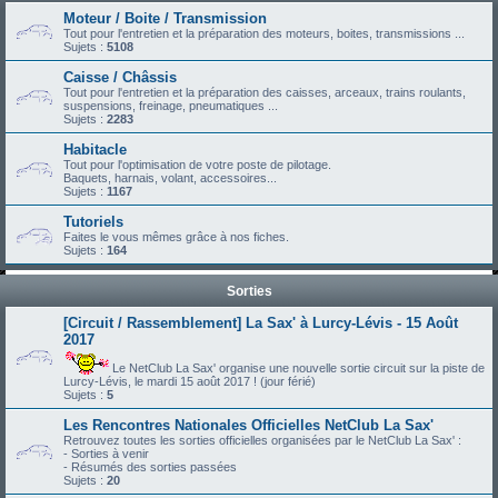
Moteur / Boite / Transmission
Tout pour l'entretien et la préparation des moteurs, boites, transmissions ...
Sujets :
5108
Caisse / Châssis
Tout pour l'entretien et la préparation des caisses, arceaux, trains roulants,
suspensions, freinage, pneumatiques ...
Sujets :
2283
Habitacle
Tout pour l'optimisation de votre poste de pilotage.
Baquets, harnais, volant, accessoires...
Sujets :
1167
Tutoriels
Faites le vous mêmes grâce à nos fiches.
Sujets :
164
Sorties
[Circuit / Rassemblement] La Sax' à Lurcy-Lévis - 15 Août
2017
Le NetClub La Sax' organise une nouvelle sortie circuit sur la piste de
Lurcy-Lévis, le mardi 15 août 2017 ! (jour férié)
Sujets :
5
Les Rencontres Nationales Officielles NetClub La Sax'
Retrouvez toutes les sorties officielles organisées par le NetClub La Sax' :
- Sorties à venir
- Résumés des sorties passées
Sujets :
20