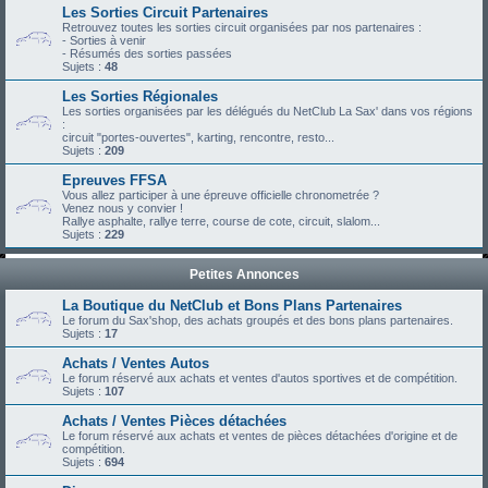
Les Sorties Circuit Partenaires
Retrouvez toutes les sorties circuit organisées par nos partenaires :
- Sorties à venir
- Résumés des sorties passées
Sujets :
48
Les Sorties Régionales
Les sorties organisées par les délégués du NetClub La Sax' dans vos régions
:
circuit "portes-ouvertes", karting, rencontre, resto...
Sujets :
209
Epreuves FFSA
Vous allez participer à une épreuve officielle chronometrée ?
Venez nous y convier !
Rallye asphalte, rallye terre, course de cote, circuit, slalom...
Sujets :
229
Petites Annonces
La Boutique du NetClub et Bons Plans Partenaires
Le forum du Sax'shop, des achats groupés et des bons plans partenaires.
Sujets :
17
Achats / Ventes Autos
Le forum réservé aux achats et ventes d'autos sportives et de compétition.
Sujets :
107
Achats / Ventes Pièces détachées
Le forum réservé aux achats et ventes de pièces détachées d'origine et de
compétition.
Sujets :
694