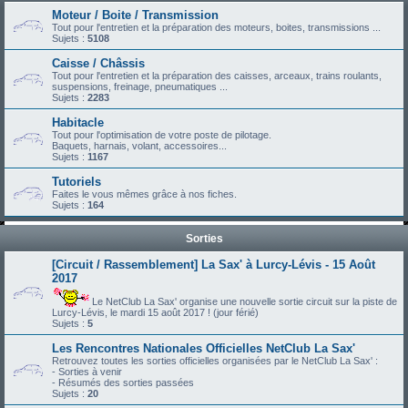
Moteur / Boite / Transmission
Tout pour l'entretien et la préparation des moteurs, boites, transmissions ...
Sujets :
5108
Caisse / Châssis
Tout pour l'entretien et la préparation des caisses, arceaux, trains roulants,
suspensions, freinage, pneumatiques ...
Sujets :
2283
Habitacle
Tout pour l'optimisation de votre poste de pilotage.
Baquets, harnais, volant, accessoires...
Sujets :
1167
Tutoriels
Faites le vous mêmes grâce à nos fiches.
Sujets :
164
Sorties
[Circuit / Rassemblement] La Sax' à Lurcy-Lévis - 15 Août
2017
Le NetClub La Sax' organise une nouvelle sortie circuit sur la piste de
Lurcy-Lévis, le mardi 15 août 2017 ! (jour férié)
Sujets :
5
Les Rencontres Nationales Officielles NetClub La Sax'
Retrouvez toutes les sorties officielles organisées par le NetClub La Sax' :
- Sorties à venir
- Résumés des sorties passées
Sujets :
20