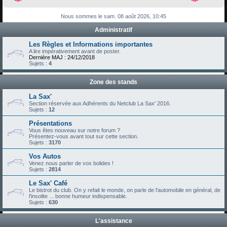
h
Nous sommes le sam. 08 août 2026, 10:45
e
Administratif
r
c
Les Règles et Informations importantes
A lire impérativement avant de poster.
h
Dernière MAJ : 24/12/2018
Sujets :
4
e
r
Zone des stands
La Sax'
Section réservée aux Adhérents du Netclub La Sax' 2016.
Sujets :
12
Présentations
Vous êtes nouveau sur notre forum ?
Présentez-vous avant tout sur cette section.
Sujets :
3170
Vos Autos
Venez nous parler de vos bolides !
Sujets :
2814
Le Sax' Café
Le bistrot du club. On y refait le monde, on parle de l'automobile en général, de
l'insolite ... bonne humeur indispensable.
Sujets :
630
L'assistance