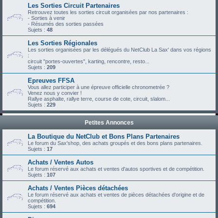
Les Sorties Circuit Partenaires
Retrouvez toutes les sorties circuit organisées par nos partenaires :
- Sorties à venir
- Résumés des sorties passées
Sujets :
48
Les Sorties Régionales
Les sorties organisées par les délégués du NetClub La Sax' dans vos régions
:
circuit "portes-ouvertes", karting, rencontre, resto...
Sujets :
209
Epreuves FFSA
Vous allez participer à une épreuve officielle chronometrée ?
Venez nous y convier !
Rallye asphalte, rallye terre, course de cote, circuit, slalom...
Sujets :
229
Petites Annonces
La Boutique du NetClub et Bons Plans Partenaires
Le forum du Sax'shop, des achats groupés et des bons plans partenaires.
Sujets :
17
Achats / Ventes Autos
Le forum réservé aux achats et ventes d'autos sportives et de compétition.
Sujets :
107
Achats / Ventes Pièces détachées
Le forum réservé aux achats et ventes de pièces détachées d'origine et de
compétition.
Sujets :
694