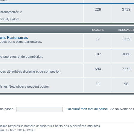
229
3713
e chronometrée ?
ircuit, slalom...
SUJETS
MESSAGE
ans Partenaires
17
1339
 des bons plans partenaires.
107
3060
s sportives et de compétition.
694
7273
ces détachées d'origine et de compétition.
11
98
ls les Netclubbers peuvent poster.
de passe :
J’ai oublié mon mot de passe
|
Se souvenir de
visible (d’après le nombre d’utilisateurs actifs ces 5 dernières minutes)
 lun. 17 févr. 2014, 12:05