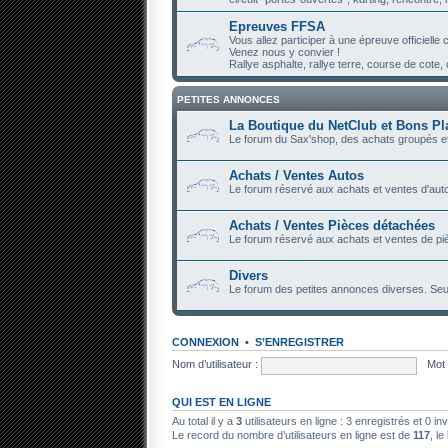
Epreuves FFSA
Vous allez participer à une épreuve officiell
Venez nous y convier !
Rallye asphalte, rallye terre, course de cote, c
PETITES ANNONCES
La Boutique du NetClub et Bons Pl
Le forum du Sax'shop, des achats groupés et
Achats / Ventes Autos
Le forum réservé aux achats et ventes d'auto
Achats / Ventes Pièces détachées
Le forum réservé aux achats et ventes de piè
Divers
Le forum des petites annonces diverses. Seu
CONNEXION
•
S’ENREGISTRER
Nom d’utilisateur :
Mot 
QUI EST EN LIGNE
Au total il y a
3
utilisateurs en ligne : 3 enregistrés et 0 in
Le record du nombre d’utilisateurs en ligne est de
117
, le