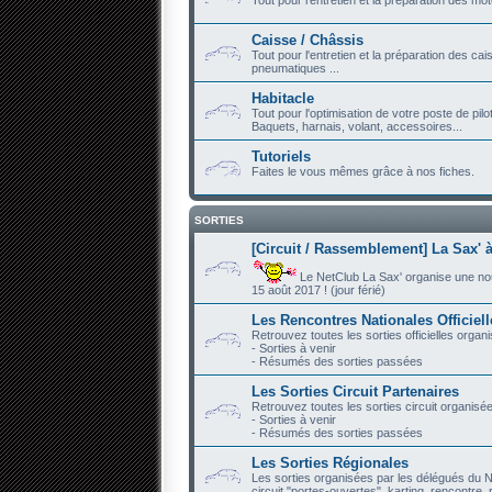
Caisse / Châssis
Tout pour l'entretien et la préparation des ca
pneumatiques ...
Habitacle
Tout pour l'optimisation de votre poste de pilo
Baquets, harnais, volant, accessoires...
Tutoriels
Faites le vous mêmes grâce à nos fiches.
SORTIES
[Circuit / Rassemblement] La Sax' à
Le NetClub La Sax' organise une nouve
15 août 2017 ! (jour férié)
Les Rencontres Nationales Officiel
Retrouvez toutes les sorties officielles organ
- Sorties à venir
- Résumés des sorties passées
Les Sorties Circuit Partenaires
Retrouvez toutes les sorties circuit organisé
- Sorties à venir
- Résumés des sorties passées
Les Sorties Régionales
Les sorties organisées par les délégués du N
circuit "portes-ouvertes", karting, rencontre, r