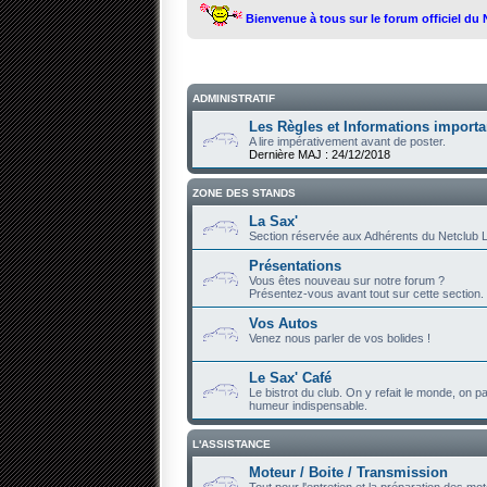
Bienvenue à tous sur le forum officiel du
ADMINISTRATIF
Les Règles et Informations importa
A lire impérativement avant de poster.
Dernière MAJ : 24/12/2018
ZONE DES STANDS
La Sax'
Section réservée aux Adhérents du Netclub L
Présentations
Vous êtes nouveau sur notre forum ?
Présentez-vous avant tout sur cette section.
Vos Autos
Venez nous parler de vos bolides !
Le Sax' Café
Le bistrot du club. On y refait le monde, on par
humeur indispensable.
L'ASSISTANCE
Moteur / Boite / Transmission
Tout pour l'entretien et la préparation des mot