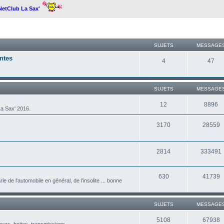
 NetClub La Sax'
SUJETS
MESSAGE
ntes
4
47
SUJETS
MESSAGE
12
8896
a Sax' 2016.
3170
28559
2814
333491
630
41739
le de l'automobile en général, de l'insolite ... bonne
SUJETS
MESSAGE
5108
67938
eurs, boites, transmissions ...