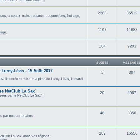
2283
36519
isses, arceaux, trains roulants, suspensions, freinage,
1167
11688
tage.
164
9203
SUJETS
MESSAGE
 Lurcy-Lévis - 15 Août 2017
5
307
lle sortie circuit sur la piste de Lurcy-Lévis, le mardi
les NetClub La Sax'
20
4087
isées par le NetClub La Sax' :
48
3358
es par nos partenaires :
209
16550
etClub La Sax' dans vos régions :
esto...