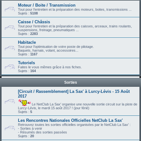
Moteur / Boite / Transmission
Tout pour l'entretien et la préparation des moteurs, boites, transmissions ...
Sujets :
5108
Caisse / Châssis
Tout pour l'entretien et la préparation des caisses, arceaux, trains roulants,
suspensions, freinage, pneumatiques ...
Sujets :
2283
Habitacle
Tout pour l'optimisation de votre poste de pilotage.
Baquets, harnais, volant, accessoires...
Sujets :
1167
Tutoriels
Faites le vous mêmes grâce à nos fiches.
Sujets :
164
Sorties
[Circuit / Rassemblement] La Sax' à Lurcy-Lévis - 15 Août
2017
Le NetClub La Sax' organise une nouvelle sortie circuit sur la piste de
Lurcy-Lévis, le mardi 15 août 2017 ! (jour férié)
Sujets :
5
Les Rencontres Nationales Officielles NetClub La Sax'
Retrouvez toutes les sorties officielles organisées par le NetClub La Sax' :
- Sorties à venir
- Résumés des sorties passées
Sujets :
20