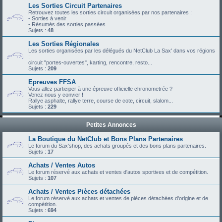
Les Sorties Circuit Partenaires
Retrouvez toutes les sorties circuit organisées par nos partenaires :
- Sorties à venir
- Résumés des sorties passées
Sujets :
48
Les Sorties Régionales
Les sorties organisées par les délégués du NetClub La Sax' dans vos régions
:
circuit "portes-ouvertes", karting, rencontre, resto...
Sujets :
209
Epreuves FFSA
Vous allez participer à une épreuve officielle chronometrée ?
Venez nous y convier !
Rallye asphalte, rallye terre, course de cote, circuit, slalom...
Sujets :
229
Petites Annonces
La Boutique du NetClub et Bons Plans Partenaires
Le forum du Sax'shop, des achats groupés et des bons plans partenaires.
Sujets :
17
Achats / Ventes Autos
Le forum réservé aux achats et ventes d'autos sportives et de compétition.
Sujets :
107
Achats / Ventes Pièces détachées
Le forum réservé aux achats et ventes de pièces détachées d'origine et de
compétition.
Sujets :
694