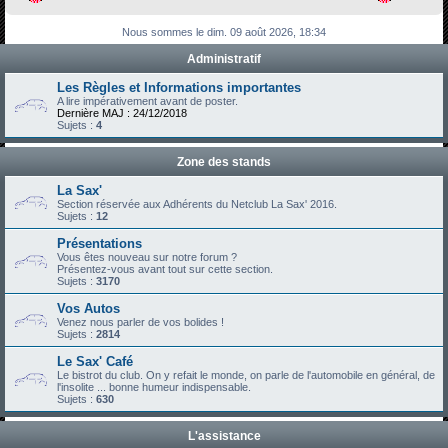
h
Nous sommes le dim. 09 août 2026, 18:34
e
Administratif
r
c
Les Règles et Informations importantes
A lire impérativement avant de poster.
h
Dernière MAJ : 24/12/2018
Sujets :
4
e
r
Zone des stands
La Sax'
Section réservée aux Adhérents du Netclub La Sax' 2016.
Sujets :
12
Présentations
Vous êtes nouveau sur notre forum ?
Présentez-vous avant tout sur cette section.
Sujets :
3170
Vos Autos
Venez nous parler de vos bolides !
Sujets :
2814
Le Sax' Café
Le bistrot du club. On y refait le monde, on parle de l'automobile en général, de
l'insolite ... bonne humeur indispensable.
Sujets :
630
L'assistance