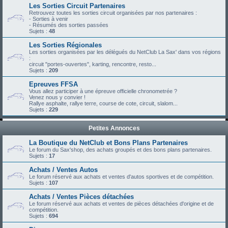
Les Sorties Circuit Partenaires
Retrouvez toutes les sorties circuit organisées par nos partenaires :
- Sorties à venir
- Résumés des sorties passées
Sujets :
48
Les Sorties Régionales
Les sorties organisées par les délégués du NetClub La Sax' dans vos régions
:
circuit "portes-ouvertes", karting, rencontre, resto...
Sujets :
209
Epreuves FFSA
Vous allez participer à une épreuve officielle chronometrée ?
Venez nous y convier !
Rallye asphalte, rallye terre, course de cote, circuit, slalom...
Sujets :
229
Petites Annonces
La Boutique du NetClub et Bons Plans Partenaires
Le forum du Sax'shop, des achats groupés et des bons plans partenaires.
Sujets :
17
Achats / Ventes Autos
Le forum réservé aux achats et ventes d'autos sportives et de compétition.
Sujets :
107
Achats / Ventes Pièces détachées
Le forum réservé aux achats et ventes de pièces détachées d'origine et de
compétition.
Sujets :
694