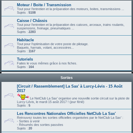
Moteur / Boite / Transmission
Tout pour l'entretien et la préparation des moteurs, boites, transmissions ...
Sujets :
5108
Caisse / Châssis
Tout pour l'entretien et la préparation des caisses, arceaux, trains roulants,
suspensions, freinage, pneumatiques ...
Sujets :
2283
Habitacle
Tout pour l'optimisation de votre poste de pilotage.
Baquets, harnais, volant, accessoires...
Sujets :
1167
Tutoriels
Faites le vous mêmes grâce à nos fiches.
Sujets :
164
Sorties
[Circuit / Rassemblement] La Sax' à Lurcy-Lévis - 15 Août
2017
Le NetClub La Sax' organise une nouvelle sortie circuit sur la piste de
Lurcy-Lévis, le mardi 15 août 2017 ! (jour férié)
Sujets :
5
Les Rencontres Nationales Officielles NetClub La Sax'
Retrouvez toutes les sorties officielles organisées par le NetClub La Sax' :
- Sorties à venir
- Résumés des sorties passées
Sujets :
20