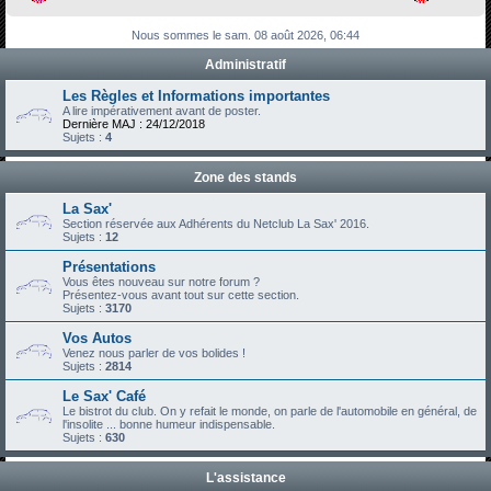
h
Nous sommes le sam. 08 août 2026, 06:44
e
Administratif
r
c
Les Règles et Informations importantes
A lire impérativement avant de poster.
h
Dernière MAJ : 24/12/2018
Sujets :
4
e
r
Zone des stands
La Sax'
Section réservée aux Adhérents du Netclub La Sax' 2016.
Sujets :
12
Présentations
Vous êtes nouveau sur notre forum ?
Présentez-vous avant tout sur cette section.
Sujets :
3170
Vos Autos
Venez nous parler de vos bolides !
Sujets :
2814
Le Sax' Café
Le bistrot du club. On y refait le monde, on parle de l'automobile en général, de
l'insolite ... bonne humeur indispensable.
Sujets :
630
L'assistance