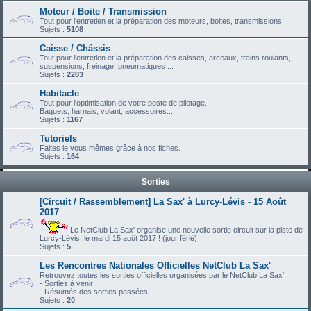
Moteur / Boite / Transmission
Tout pour l'entretien et la préparation des moteurs, boites, transmissions ...
Sujets :
5108
Caisse / Châssis
Tout pour l'entretien et la préparation des caisses, arceaux, trains roulants,
suspensions, freinage, pneumatiques ...
Sujets :
2283
Habitacle
Tout pour l'optimisation de votre poste de pilotage.
Baquets, harnais, volant, accessoires...
Sujets :
1167
Tutoriels
Faites le vous mêmes grâce à nos fiches.
Sujets :
164
Sorties
[Circuit / Rassemblement] La Sax' à Lurcy-Lévis - 15 Août
2017
Le NetClub La Sax' organise une nouvelle sortie circuit sur la piste de
Lurcy-Lévis, le mardi 15 août 2017 ! (jour férié)
Sujets :
5
Les Rencontres Nationales Officielles NetClub La Sax'
Retrouvez toutes les sorties officielles organisées par le NetClub La Sax' :
- Sorties à venir
- Résumés des sorties passées
Sujets :
20