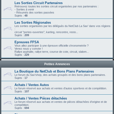
Les Sorties Circuit Partenaires
Retrouvez toutes les sorties circuit organisées par nos partenaires :
- Sorties à venir
- Résumés des sorties passées
Sujets :
48
Les Sorties Régionales
Les sorties organisées par les délégués du NetClub La Sax' dans vos régions
:
circuit "portes-ouvertes", karting, rencontre, resto...
Sujets :
209
Epreuves FFSA
Vous allez participer à une épreuve officielle chronometrée ?
Venez nous y convier !
Rallye asphalte, rallye terre, course de cote, circuit, slalom...
Sujets :
229
Petites Annonces
La Boutique du NetClub et Bons Plans Partenaires
Le forum du Sax'shop, des achats groupés et des bons plans partenaires.
Sujets :
17
Achats / Ventes Autos
Le forum réservé aux achats et ventes d'autos sportives et de compétition.
Sujets :
107
Achats / Ventes Pièces détachées
Le forum réservé aux achats et ventes de pièces détachées d'origine et de
compétition.
Sujets :
694