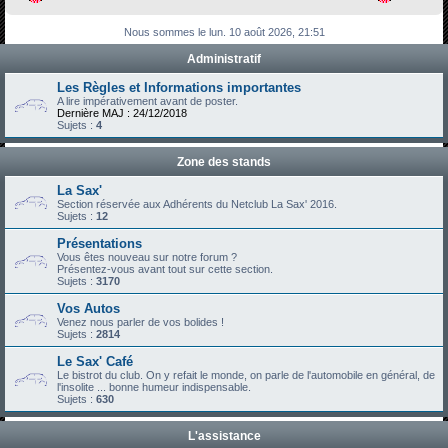
h
Nous sommes le lun. 10 août 2026, 21:51
e
Administratif
r
c
Les Règles et Informations importantes
A lire impérativement avant de poster.
h
Dernière MAJ : 24/12/2018
Sujets :
4
e
r
Zone des stands
La Sax'
Section réservée aux Adhérents du Netclub La Sax' 2016.
Sujets :
12
Présentations
Vous êtes nouveau sur notre forum ?
Présentez-vous avant tout sur cette section.
Sujets :
3170
Vos Autos
Venez nous parler de vos bolides !
Sujets :
2814
Le Sax' Café
Le bistrot du club. On y refait le monde, on parle de l'automobile en général, de
l'insolite ... bonne humeur indispensable.
Sujets :
630
L'assistance