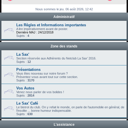
h
Nous sommes le jeu. 06 août 2026, 12:42
e
Administratif
r
c
Les Règles et Informations importantes
A lire impérativement avant de poster.
h
Dernière MAJ : 24/12/2018
Sujets :
4
e
r
Zone des stands
La Sax'
Section réservée aux Adhérents du Netclub La Sax' 2016.
Sujets :
12
Présentations
Vous êtes nouveau sur notre forum ?
Présentez-vous avant tout sur cette section.
Sujets :
3170
Vos Autos
Venez nous parler de vos bolides !
Sujets :
2814
Le Sax' Café
Le bistrot du club. On y refait le monde, on parle de l'automobile en général, de
l'insolite ... bonne humeur indispensable.
Sujets :
630
L'assistance