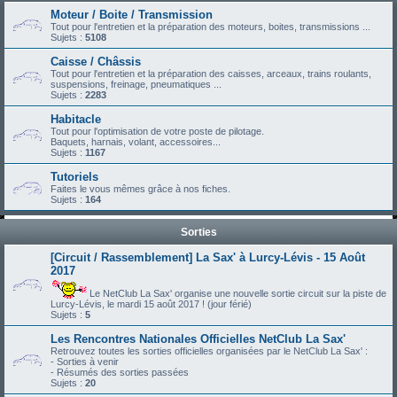
Moteur / Boite / Transmission
Tout pour l'entretien et la préparation des moteurs, boites, transmissions ...
Sujets :
5108
Caisse / Châssis
Tout pour l'entretien et la préparation des caisses, arceaux, trains roulants,
suspensions, freinage, pneumatiques ...
Sujets :
2283
Habitacle
Tout pour l'optimisation de votre poste de pilotage.
Baquets, harnais, volant, accessoires...
Sujets :
1167
Tutoriels
Faites le vous mêmes grâce à nos fiches.
Sujets :
164
Sorties
[Circuit / Rassemblement] La Sax' à Lurcy-Lévis - 15 Août
2017
Le NetClub La Sax' organise une nouvelle sortie circuit sur la piste de
Lurcy-Lévis, le mardi 15 août 2017 ! (jour férié)
Sujets :
5
Les Rencontres Nationales Officielles NetClub La Sax'
Retrouvez toutes les sorties officielles organisées par le NetClub La Sax' :
- Sorties à venir
- Résumés des sorties passées
Sujets :
20