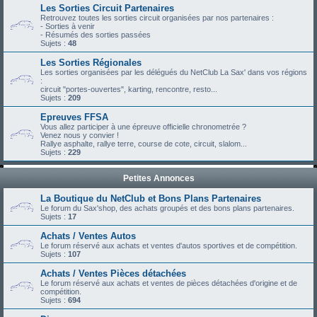
Les Sorties Circuit Partenaires
Retrouvez toutes les sorties circuit organisées par nos partenaires :
- Sorties à venir
- Résumés des sorties passées
Sujets :
48
Les Sorties Régionales
Les sorties organisées par les délégués du NetClub La Sax' dans vos régions
:
circuit "portes-ouvertes", karting, rencontre, resto...
Sujets :
209
Epreuves FFSA
Vous allez participer à une épreuve officielle chronometrée ?
Venez nous y convier !
Rallye asphalte, rallye terre, course de cote, circuit, slalom...
Sujets :
229
Petites Annonces
La Boutique du NetClub et Bons Plans Partenaires
Le forum du Sax'shop, des achats groupés et des bons plans partenaires.
Sujets :
17
Achats / Ventes Autos
Le forum réservé aux achats et ventes d'autos sportives et de compétition.
Sujets :
107
Achats / Ventes Pièces détachées
Le forum réservé aux achats et ventes de pièces détachées d'origine et de
compétition.
Sujets :
694