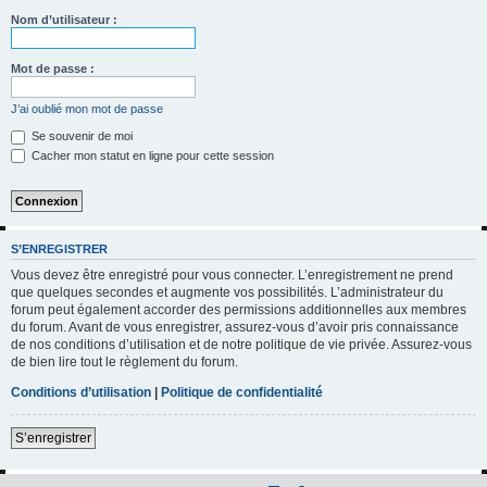
h
Nom d’utilisateur :
e
r
Mot de passe :
c
J’ai oublié mon mot de passe
h
Se souvenir de moi
e
Cacher mon statut en ligne pour cette session
r
S’ENREGISTRER
Vous devez être enregistré pour vous connecter. L’enregistrement ne prend
que quelques secondes et augmente vos possibilités. L’administrateur du
forum peut également accorder des permissions additionnelles aux membres
du forum. Avant de vous enregistrer, assurez-vous d’avoir pris connaissance
de nos conditions d’utilisation et de notre politique de vie privée. Assurez-vous
de bien lire tout le règlement du forum.
Conditions d’utilisation
|
Politique de confidentialité
S’enregistrer