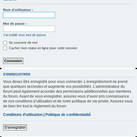
h
Nom d’utilisateur :
e
r
Mot de passe :
c
h
J’ai oublié mon mot de passe
e
Se souvenir de moi
Cacher mon statut en ligne pour cette session
r
S’ENREGISTRER
Vous devez être enregistré pour vous connecter. L’enregistrement ne prend
que quelques secondes et augmente vos possibilités. L’administrateur du
forum peut également accorder des permissions additionnelles aux membres
du forum. Avant de vous enregistrer, assurez-vous d’avoir pris connaissance
de nos conditions d’utilisation et de notre politique de vie privée. Assurez-vous
de bien lire tout le règlement du forum.
Conditions d’utilisation
|
Politique de confidentialité
S’enregistrer