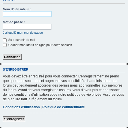
h
Nom d’utilisateur :
e
r
Mot de passe :
c
h
J’ai oublié mon mot de passe
e
Se souvenir de moi
Cacher mon statut en ligne pour cette session
r
S’ENREGISTRER
Vous devez être enregistré pour vous connecter. L’enregistrement ne prend
que quelques secondes et augmente vos possibilités. L’administrateur du
forum peut également accorder des permissions additionnelles aux membres
du forum. Avant de vous enregistrer, assurez-vous d’avoir pris connaissance
de nos conditions d’utilisation et de notre politique de vie privée. Assurez-vous
de bien lire tout le règlement du forum.
Conditions d’utilisation
|
Politique de confidentialité
S’enregistrer