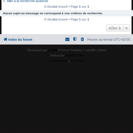
Aller à la recherche avancée
h
0 résultat trouvé • Page
1
sur
1
e
Aucun sujet ou message ne correspond à vos critères de recherche.
r
0 résultat trouvé • Page
1
sur
1
c
Aller à
h
Index du forum
Heures au format
UTC+02:00
e
r
Développé par
phpBB
® Forum Software © phpBB Limited
Traduit par
phpBB-fr.com
Confidentialité
|
Conditions