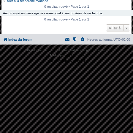
Aller à la recherche avancée
h
0 résultat trouvé • Page
1
sur
1
e
Aucun sujet ou message ne correspond à vos critères de recherche.
r
0 résultat trouvé • Page
1
sur
1
c
Aller à
h
Index du forum
Heures au format
UTC+02:00
e
r
Développé par
phpBB
® Forum Software © phpBB Limited
Traduit par
phpBB-fr.com
Confidentialité
|
Conditions