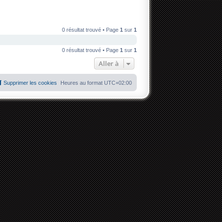
0 résultat trouvé • Page
1
sur
1
0 résultat trouvé • Page
1
sur
1
Aller à
Supprimer les cookies
Heures au format
UTC+02:00