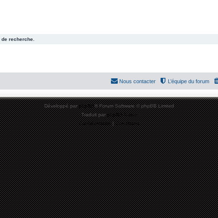
 de recherche.
Nous contacter
L’équipe du forum
Développé par
phpBB
® Forum Software © phpBB Limited
Traduit par
phpBB-fr.com
Confidentialité
|
Conditions