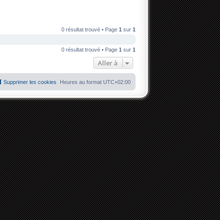
0 résultat trouvé • Page
1
sur
1
0 résultat trouvé • Page
1
sur
1
Aller à
Supprimer les cookies
Heures au format
UTC+02:00