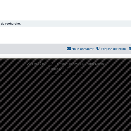
 de recherche.
Nous contacter
L’équipe du forum
Développé par
phpBB
® Forum Software © phpBB Limited
Traduit par
phpBB-fr.com
Confidentialité
|
Conditions