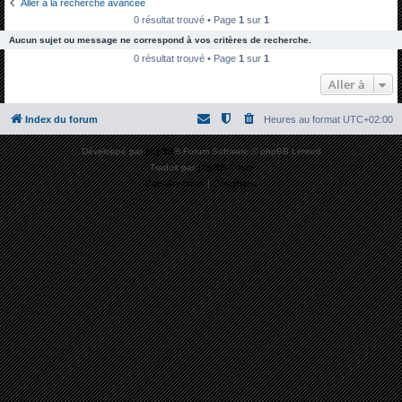
Aller à la recherche avancée
h
0 résultat trouvé • Page
1
sur
1
e
Aucun sujet ou message ne correspond à vos critères de recherche.
r
0 résultat trouvé • Page
1
sur
1
c
Aller à
h
Index du forum
Heures au format
UTC+02:00
e
r
Développé par
phpBB
® Forum Software © phpBB Limited
Traduit par
phpBB-fr.com
Confidentialité
|
Conditions