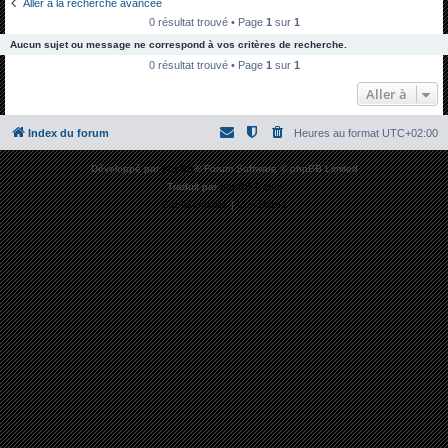
Aller à la recherche avancée
h
0 résultat trouvé • Page
1
sur
1
e
Aucun sujet ou message ne correspond à vos critères de recherche.
r
0 résultat trouvé • Page
1
sur
1
c
Aller à
h
Index du forum
Heures au format
UTC+02:00
e
r
Développé par
phpBB
® Forum Software © phpBB Limited
Traduit par
phpBB-fr.com
Confidentialité
|
Conditions