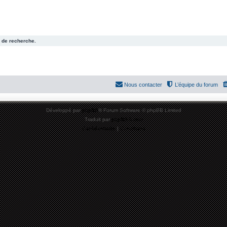
 de recherche.
Nous contacter
L’équipe du forum
Développé par
phpBB
® Forum Software © phpBB Limited
Traduit par
phpBB-fr.com
Confidentialité
|
Conditions