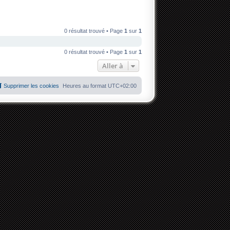
0 résultat trouvé • Page
1
sur
1
0 résultat trouvé • Page
1
sur
1
Aller à
Supprimer les cookies
Heures au format
UTC+02:00