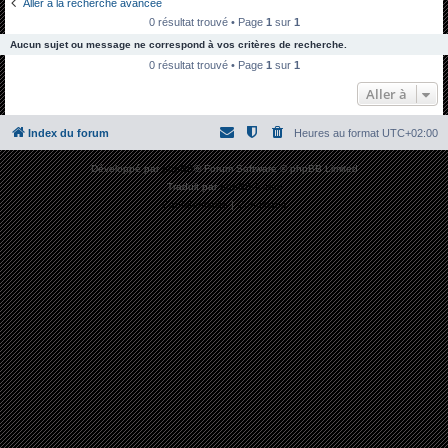
Aller à la recherche avancée
h
0 résultat trouvé • Page
1
sur
1
e
Aucun sujet ou message ne correspond à vos critères de recherche.
r
0 résultat trouvé • Page
1
sur
1
c
Aller à
h
Index du forum
Heures au format
UTC+02:00
e
r
Développé par
phpBB
® Forum Software © phpBB Limited
Traduit par
phpBB-fr.com
Confidentialité
|
Conditions