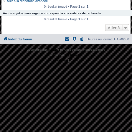
Aller à la recherche avancée
h
0 résultat trouvé • Page
1
sur
1
e
Aucun sujet ou message ne correspond à vos critères de recherche.
r
0 résultat trouvé • Page
1
sur
1
c
Aller à
h
Index du forum
Heures au format
UTC+02:00
e
r
Développé par
phpBB
® Forum Software © phpBB Limited
Traduit par
phpBB-fr.com
Confidentialité
|
Conditions