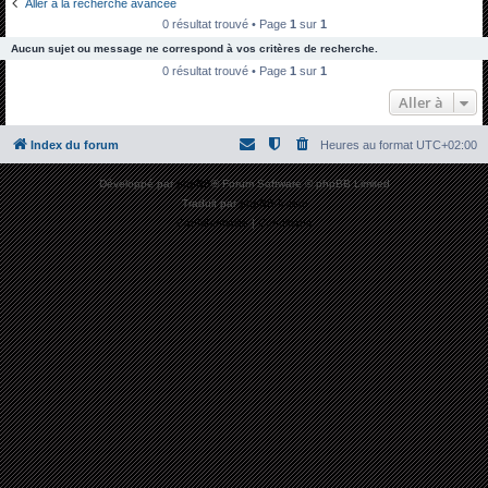
Aller à la recherche avancée
h
0 résultat trouvé • Page
1
sur
1
e
Aucun sujet ou message ne correspond à vos critères de recherche.
r
0 résultat trouvé • Page
1
sur
1
c
Aller à
h
Index du forum
Heures au format
UTC+02:00
e
r
Développé par
phpBB
® Forum Software © phpBB Limited
Traduit par
phpBB-fr.com
Confidentialité
|
Conditions