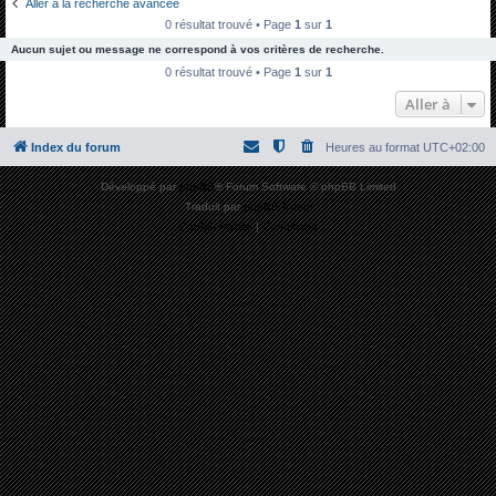
Aller à la recherche avancée
h
0 résultat trouvé • Page
1
sur
1
e
Aucun sujet ou message ne correspond à vos critères de recherche.
r
0 résultat trouvé • Page
1
sur
1
c
Aller à
h
Index du forum
Heures au format
UTC+02:00
e
r
Développé par
phpBB
® Forum Software © phpBB Limited
Traduit par
phpBB-fr.com
Confidentialité
|
Conditions