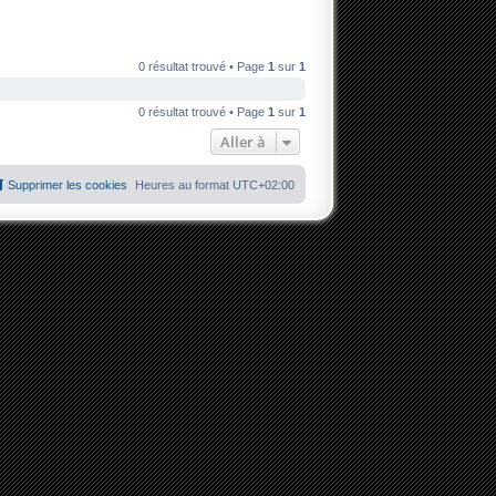
0 résultat trouvé • Page
1
sur
1
0 résultat trouvé • Page
1
sur
1
Aller à
Supprimer les cookies
Heures au format
UTC+02:00