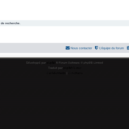
 de recherche.
Nous contacter
L’équipe du forum
Développé par
phpBB
® Forum Software © phpBB Limited
Traduit par
phpBB-fr.com
Confidentialité
|
Conditions