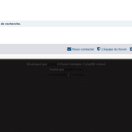
 de recherche.
Nous contacter
L’équipe du forum
Développé par
phpBB
® Forum Software © phpBB Limited
Traduit par
phpBB-fr.com
Confidentialité
|
Conditions