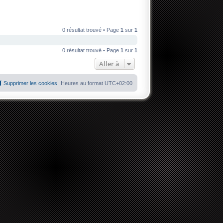
0 résultat trouvé • Page
1
sur
1
0 résultat trouvé • Page
1
sur
1
Aller à
Supprimer les cookies
Heures au format
UTC+02:00