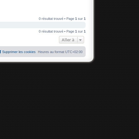
0 résultat trouvé • Page
1
sur
1
0 résultat trouvé • Page
1
sur
1
Aller à
Supprimer les cookies
Heures au format
UTC+02:00