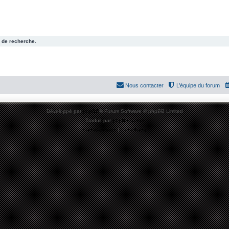
 de recherche.
Nous contacter
L’équipe du forum
Développé par
phpBB
® Forum Software © phpBB Limited
Traduit par
phpBB-fr.com
Confidentialité
|
Conditions