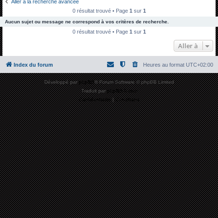
Aller à la recherche avancée
h
0 résultat trouvé • Page
1
sur
1
e
Aucun sujet ou message ne correspond à vos critères de recherche.
r
0 résultat trouvé • Page
1
sur
1
c
Aller à
h
Index du forum
Heures au format
UTC+02:00
e
r
Développé par
phpBB
® Forum Software © phpBB Limited
Traduit par
phpBB-fr.com
Confidentialité
|
Conditions