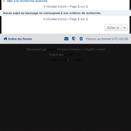
Aller à la recherche avancée
h
0 résultat trouvé • Page
1
sur
1
e
Aucun sujet ou message ne correspond à vos critères de recherche.
r
0 résultat trouvé • Page
1
sur
1
c
Aller à
h
Index du forum
Heures au format
UTC+02:00
e
r
Développé par
phpBB
® Forum Software © phpBB Limited
Traduit par
phpBB-fr.com
Confidentialité
|
Conditions