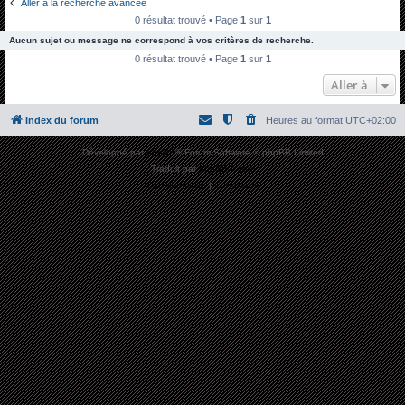
Aller à la recherche avancée
h
0 résultat trouvé • Page
1
sur
1
e
Aucun sujet ou message ne correspond à vos critères de recherche.
r
0 résultat trouvé • Page
1
sur
1
c
Aller à
h
Index du forum
Heures au format
UTC+02:00
e
r
Développé par
phpBB
® Forum Software © phpBB Limited
Traduit par
phpBB-fr.com
Confidentialité
|
Conditions