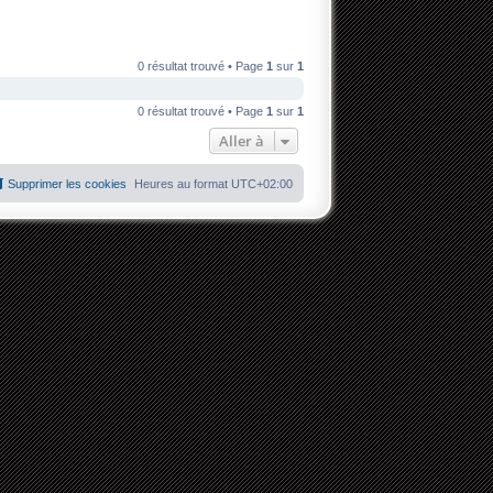
0 résultat trouvé • Page
1
sur
1
0 résultat trouvé • Page
1
sur
1
Aller à
Supprimer les cookies
Heures au format
UTC+02:00