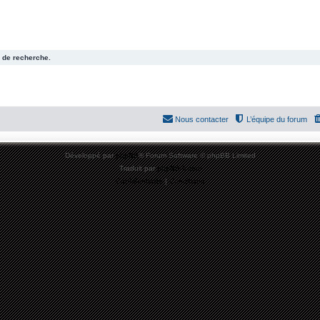
 de recherche.
Nous contacter
L’équipe du forum
Développé par
phpBB
® Forum Software © phpBB Limited
Traduit par
phpBB-fr.com
Confidentialité
|
Conditions