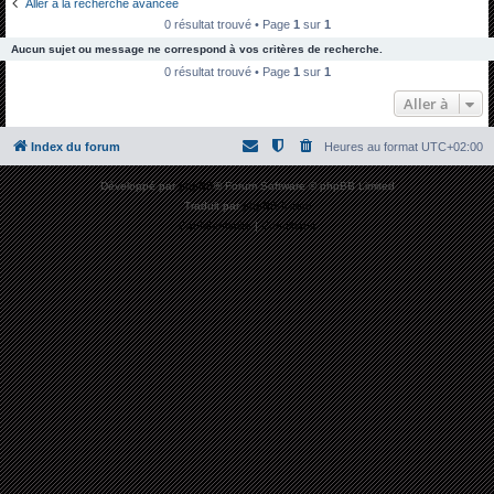
Aller à la recherche avancée
h
0 résultat trouvé • Page
1
sur
1
e
Aucun sujet ou message ne correspond à vos critères de recherche.
r
0 résultat trouvé • Page
1
sur
1
c
Aller à
h
Index du forum
Heures au format
UTC+02:00
e
r
Développé par
phpBB
® Forum Software © phpBB Limited
Traduit par
phpBB-fr.com
Confidentialité
|
Conditions