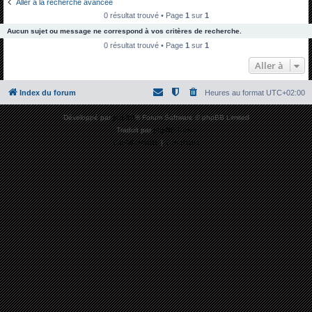
Aller à la recherche avancée
h
0 résultat trouvé • Page
1
sur
1
e
Aucun sujet ou message ne correspond à vos critères de recherche.
r
0 résultat trouvé • Page
1
sur
1
c
Aller à
h
Index du forum
Heures au format
UTC+02:00
e
r
Développé par
phpBB
® Forum Software © phpBB Limited
Traduit par
phpBB-fr.com
Confidentialité
|
Conditions