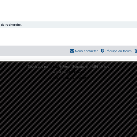
 de recherche.
Nous contacter
L’équipe du forum
Développé par
phpBB
® Forum Software © phpBB Limited
Traduit par
phpBB-fr.com
Confidentialité
|
Conditions