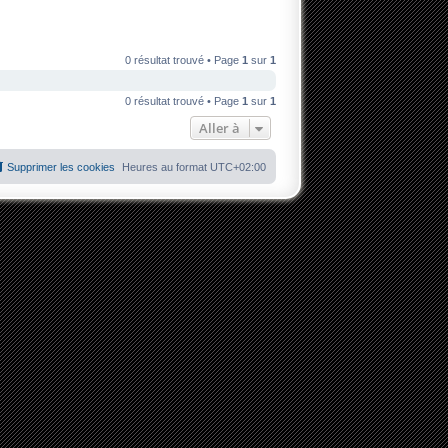
0 résultat trouvé • Page
1
sur
1
0 résultat trouvé • Page
1
sur
1
Aller à
Supprimer les cookies
Heures au format
UTC+02:00