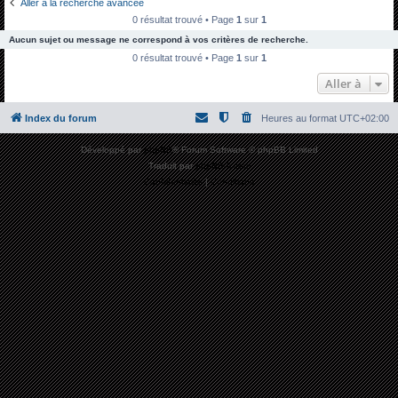
Aller à la recherche avancée
h
0 résultat trouvé • Page
1
sur
1
e
Aucun sujet ou message ne correspond à vos critères de recherche.
r
0 résultat trouvé • Page
1
sur
1
c
Aller à
h
Index du forum
Heures au format
UTC+02:00
e
r
Développé par
phpBB
® Forum Software © phpBB Limited
Traduit par
phpBB-fr.com
Confidentialité
|
Conditions