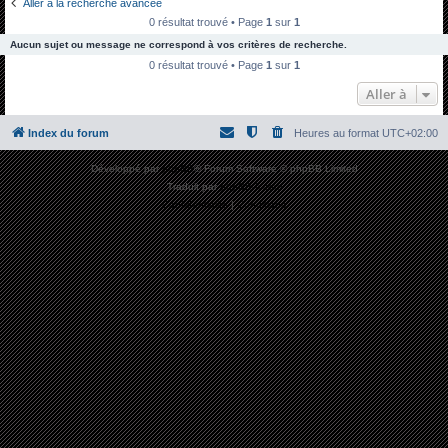
Aller à la recherche avancée
h
0 résultat trouvé • Page
1
sur
1
e
Aucun sujet ou message ne correspond à vos critères de recherche.
r
0 résultat trouvé • Page
1
sur
1
c
Aller à
h
Index du forum
Heures au format
UTC+02:00
e
r
Développé par
phpBB
® Forum Software © phpBB Limited
Traduit par
phpBB-fr.com
Confidentialité
|
Conditions