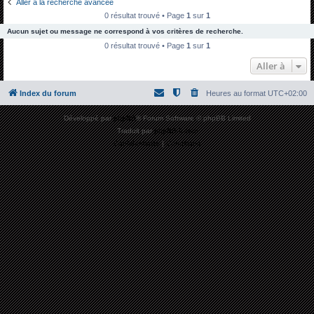
Aller à la recherche avancée
h
0 résultat trouvé • Page
1
sur
1
e
Aucun sujet ou message ne correspond à vos critères de recherche.
r
0 résultat trouvé • Page
1
sur
1
c
Aller à
h
Index du forum
Heures au format
UTC+02:00
e
r
Développé par
phpBB
® Forum Software © phpBB Limited
Traduit par
phpBB-fr.com
Confidentialité
|
Conditions