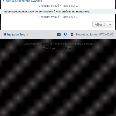
Aller à la recherche avancée
h
0 résultat trouvé • Page
1
sur
1
e
Aucun sujet ou message ne correspond à vos critères de recherche.
r
0 résultat trouvé • Page
1
sur
1
c
Aller à
h
Index du forum
Heures au format
UTC+02:00
e
r
Développé par
phpBB
® Forum Software © phpBB Limited
Traduit par
phpBB-fr.com
Confidentialité
|
Conditions