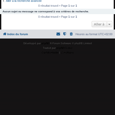
Aller à la recherche avancée
h
0 résultat trouvé • Page
1
sur
1
e
Aucun sujet ou message ne correspond à vos critères de recherche.
r
0 résultat trouvé • Page
1
sur
1
c
Aller à
h
Index du forum
Heures au format
UTC+02:00
e
r
Développé par
phpBB
® Forum Software © phpBB Limited
Traduit par
phpBB-fr.com
Confidentialité
|
Conditions