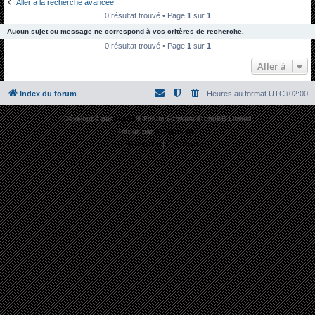
Aller à la recherche avancée
h
0 résultat trouvé • Page
1
sur
1
e
Aucun sujet ou message ne correspond à vos critères de recherche.
r
0 résultat trouvé • Page
1
sur
1
c
Aller à
h
Index du forum
Heures au format
UTC+02:00
e
r
Développé par
phpBB
® Forum Software © phpBB Limited
Traduit par
phpBB-fr.com
Confidentialité
|
Conditions